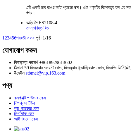
এটি একটি চার রঙের আই শ্যাডো বক্স। এই পণ্যটির বিশেষত্ব হল এর নকশা - আ
পণ্য।
আইটেম:
ES2108-4
তদন্ত
বিস্তারিত
1
2
3
4
5
6
পরবর্তী >
>>
পৃষ্ঠা 1/16
যোগাযোগ করুন
বিনামূল্যে পরামর্শ
+8618929613602
ঠিকানা
59 জিনহুয়ান ওয়েস্ট রোড, জিনয়ুয়ান ইন্ডাস্ট্রিয়াল জোন, জিনপিং ডিস্ট্রিক্ট
ইমেইল
stbmei@vip.163.com
পণ্য
কমপ্যাক্ট পাউডার কেস
লিপগ্লস টিউব
লুজ পাউডার কেস
লিপস্টিক কেস
আইশ্যাডো কেস