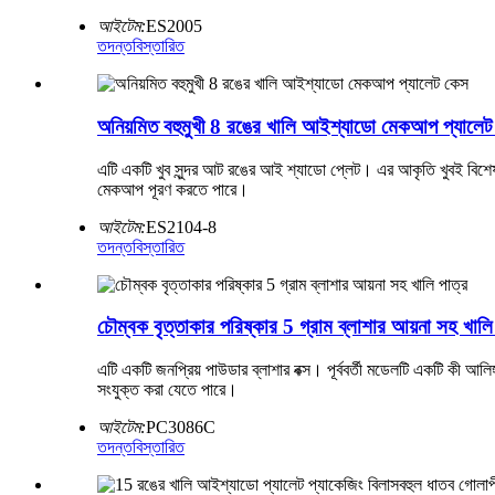
আইটেম:
ES2005
তদন্ত
বিস্তারিত
অনিয়মিত বহুমুখী 8 রঙের খালি আইশ্যাডো মেকআপ প্যালে
এটি একটি খুব সুন্দর আট রঙের আই শ্যাডো প্লেট। এর আকৃতি খুবই বিশ
মেকআপ পূরণ করতে পারে।
আইটেম:
ES2104-8
তদন্ত
বিস্তারিত
চৌম্বক বৃত্তাকার পরিষ্কার 5 গ্রাম ব্লাশার আয়না সহ খালি
এটি একটি জনপ্রিয় পাউডার ব্লাশার বক্স। পূর্ববর্তী মডেলটি একটি কী 
সংযুক্ত করা যেতে পারে।
আইটেম:
PC3086C
তদন্ত
বিস্তারিত