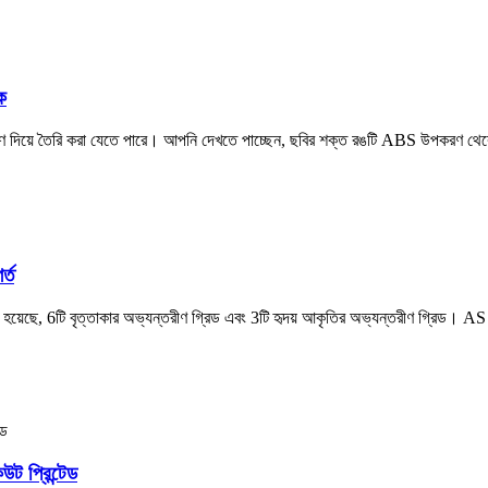
ক
ণ দিয়ে তৈরি করা যেতে পারে। আপনি দেখতে পাচ্ছেন, ছবির শক্ত রঙটি ABS উপকরণ থেক
র্ত
 হয়েছে, 6টি বৃত্তাকার অভ্যন্তরীণ গ্রিড এবং 3টি হৃদয় আকৃতির অভ্যন্তরীণ গ্রিড। AS উ
উট প্রিন্টেড