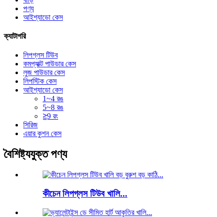
পণ্য
আইশ্যাডো কেস
ক্যাটাগরি
লিপগ্লস টিউব
কমপ্যাক্ট পাউডার কেস
লুজ পাউডার কেস
লিপস্টিক কেস
আইশ্যাডো কেস
1~4 রঙ
5~8 রঙ
≧9 রং
সিরিজ
এয়ার কুশন কেস
বৈশিষ্ট্যযুক্ত পণ্য
কীচেন লিপগ্লস টিউব খালি...