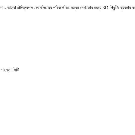
মরা ঐতিহ্যগত লেবেলিংয়ের পরিবর্তে রঙ নম্বর দেখানোর জন্য 3D প্রিন্টিং ব্যবহার করি। এট
, শান্তো সিটি