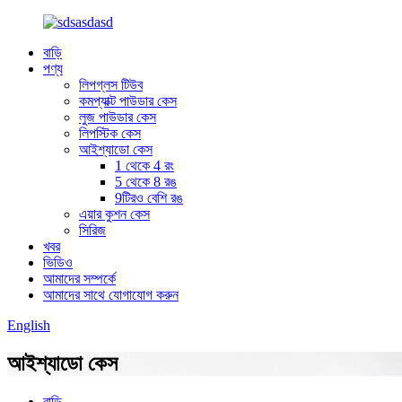
বাড়ি
পণ্য
লিপগ্লস টিউব
কমপ্যাক্ট পাউডার কেস
লুজ পাউডার কেস
লিপস্টিক কেস
আইশ্যাডো কেস
1 থেকে 4 রং
5 থেকে 8 রঙ
9টিরও বেশি রঙ
এয়ার কুশন কেস
সিরিজ
খবর
ভিডিও
আমাদের সম্পর্কে
আমাদের সাথে যোগাযোগ করুন
English
আইশ্যাডো কেস
বাড়ি