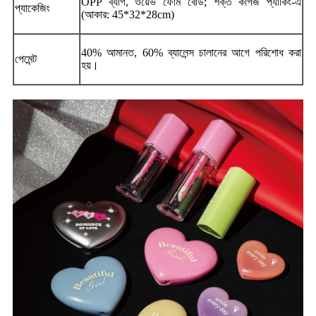
OPP ব্যাগ, ওয়েভ ফোম বোর্ড; শক্ত কাগজ প্যাকিং-এ
প্যাকেজিং
(আকার: 45*32*28cm)
40% আমানত, 60% ব্যালেন্স চালানের আগে পরিশোধ করা
পেমেন্ট
হয়।