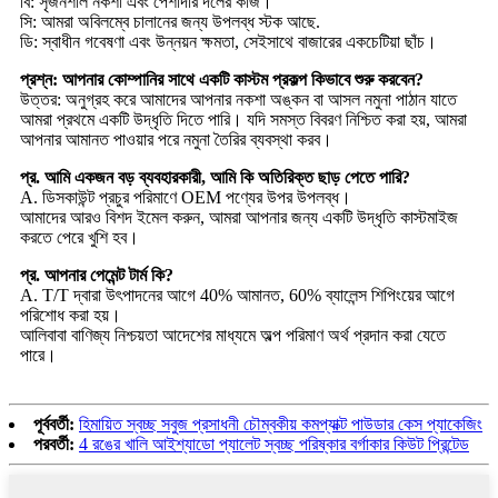
বি: সৃজনশীল নকশা এবং পেশাদার দলের কাজ।
সি: আমরা অবিলম্বে চালানের জন্য উপলব্ধ স্টক আছে.
ডি: স্বাধীন গবেষণা এবং উন্নয়ন ক্ষমতা, সেইসাথে বাজারের একচেটিয়া ছাঁচ।
প্রশ্ন: আপনার কোম্পানির সাথে একটি কাস্টম প্রকল্প কিভাবে শুরু করবেন?
উত্তর: অনুগ্রহ করে আমাদের আপনার নকশা অঙ্কন বা আসল নমুনা পাঠান যাতে
আমরা প্রথমে একটি উদ্ধৃতি দিতে পারি। যদি সমস্ত বিবরণ নিশ্চিত করা হয়, আমরা
আপনার আমানত পাওয়ার পরে নমুনা তৈরির ব্যবস্থা করব।
প্র. আমি একজন বড় ব্যবহারকারী, আমি কি অতিরিক্ত ছাড় পেতে পারি?
A. ডিসকাউন্ট প্রচুর পরিমাণে OEM পণ্যের উপর উপলব্ধ।
আমাদের আরও বিশদ ইমেল করুন, আমরা আপনার জন্য একটি উদ্ধৃতি কাস্টমাইজ
করতে পেরে খুশি হব।
প্র. আপনার পেমেন্ট টার্ম কি?
A. T/T দ্বারা উৎপাদনের আগে 40% আমানত, 60% ব্যালেন্স শিপিংয়ের আগে
পরিশোধ করা হয়।
আলিবাবা বাণিজ্য নিশ্চয়তা আদেশের মাধ্যমে অল্প পরিমাণ অর্থ প্রদান করা যেতে
পারে।
পূর্ববর্তী:
হিমায়িত স্বচ্ছ সবুজ প্রসাধনী চৌম্বকীয় কমপ্যাক্ট পাউডার কেস প্যাকেজিং
পরবর্তী:
4 রঙের খালি আইশ্যাডো প্যালেট স্বচ্ছ পরিষ্কার বর্গাকার কিউট প্রিন্টেড