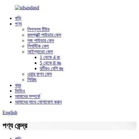
বাড়ি
পণ্য
লিপগ্লস টিউব
কমপ্যাক্ট পাউডার কেস
লুজ পাউডার কেস
লিপস্টিক কেস
আইশ্যাডো কেস
1 থেকে 4 রং
5 থেকে 8 রঙ
9টিরও বেশি রঙ
এয়ার কুশন কেস
সিরিজ
খবর
ভিডিও
আমাদের সম্পর্কে
আমাদের সাথে যোগাযোগ করুন
English
পণ্য কেন্দ্র
বাড়ি