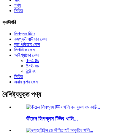
পণ্য
সিরিজ
ক্যাটাগরি
লিপগ্লস টিউব
কমপ্যাক্ট পাউডার কেস
লুজ পাউডার কেস
লিপস্টিক কেস
আইশ্যাডো কেস
1~4 রঙ
5~8 রঙ
≧9 রং
সিরিজ
এয়ার কুশন কেস
বৈশিষ্ট্যযুক্ত পণ্য
কীচেন লিপগ্লস টিউব খালি...