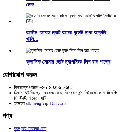
মেক...
কাস্টম লেবেল ম্যাট কালো বুলেট মাথা আকৃতি
খালি...
ক্লাসিক সোনার ছোট চ্যাপস্টিক লিপ বাম পাত্রে
যোগাযোগ করুন
বিনামূল্যে পরামর্শ
+8618929613602
ঠিকানা
59 জিনহুয়ান ওয়েস্ট রোড, জিনয়ুয়ান ইন্ডাস্ট্রিয়াল জোন, জিনপিং
ডিস্ট্রিক্ট, শান্তো সিটি
ইমেইল
stbmei@vip.163.com
পণ্য
কমপ্যাক্ট পাউডার কেস