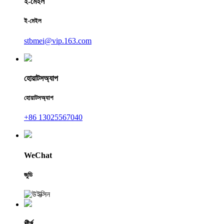
ই-মেইল
ই-মেইল
stbmei@vip.163.com
হোয়াটসঅ্যাপ
হোয়াটসঅ্যাপ
+86 13025567040
WeChat
জুডি
শীর্ষ