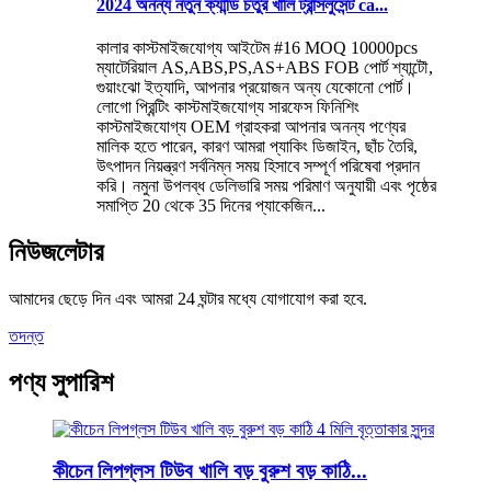
2024 অনন্য নতুন ক্যান্ডি চতুর খালি ট্রান্সলুসেন্ট ca...
কালার কাস্টমাইজযোগ্য আইটেম #16 MOQ 10000pcs
ম্যাটেরিয়াল AS,ABS,PS,AS+ABS FOB পোর্ট শ্যান্টৌ,
গুয়াংঝো ইত্যাদি, আপনার প্রয়োজন অন্য যেকোনো পোর্ট।
লোগো প্রিন্টিং কাস্টমাইজযোগ্য সারফেস ফিনিশিং
কাস্টমাইজযোগ্য OEM গ্রাহকরা আপনার অনন্য পণ্যের
মালিক হতে পারেন, কারণ আমরা প্যাকিং ডিজাইন, ছাঁচ তৈরি,
উৎপাদন নিয়ন্ত্রণ সর্বনিম্ন সময় হিসাবে সম্পূর্ণ পরিষেবা প্রদান
করি। নমুনা উপলব্ধ ডেলিভারি সময় পরিমাণ অনুযায়ী এবং পৃষ্ঠের
সমাপ্তি 20 থেকে 35 দিনের প্যাকেজিন...
নিউজলেটার
আমাদের ছেড়ে দিন এবং আমরা 24 ঘন্টার মধ্যে যোগাযোগ করা হবে.
তদন্ত
পণ্য সুপারিশ
কীচেন লিপগ্লস টিউব খালি বড় বুরুশ বড় কাঠি...