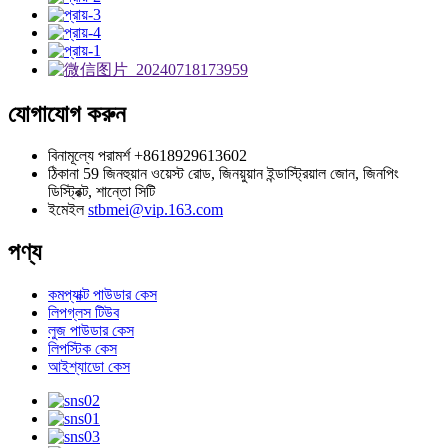
যোগাযোগ করুন
বিনামূল্যে পরামর্শ
+8618929613602
ঠিকানা
59 জিনহুয়ান ওয়েস্ট রোড, জিনয়ুয়ান ইন্ডাস্ট্রিয়াল জোন, জিনপিং
ডিস্ট্রিক্ট, শান্তো সিটি
ইমেইল
stbmei@vip.163.com
পণ্য
কমপ্যাক্ট পাউডার কেস
লিপগ্লস টিউব
লুজ পাউডার কেস
লিপস্টিক কেস
আইশ্যাডো কেস