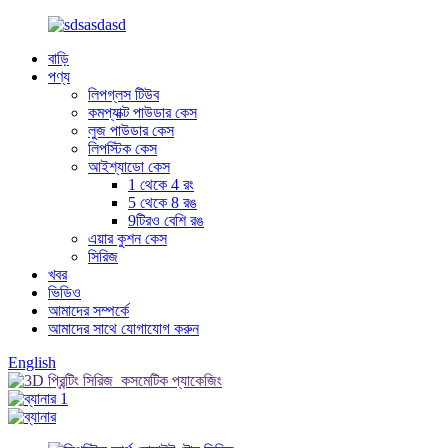
বাড়ি
পণ্য
লিপগ্লস টিউব
কমপ্যাক্ট পাউডার কেস
লুজ পাউডার কেস
লিপস্টিক কেস
আইশ্যাডো কেস
1 থেকে 4 রং
5 থেকে 8 রঙ
9টিরও বেশি রঙ
এয়ার কুশন কেস
সিরিজ
খবর
ভিডিও
আমাদের সম্পর্কে
আমাদের সাথে যোগাযোগ করুন
English