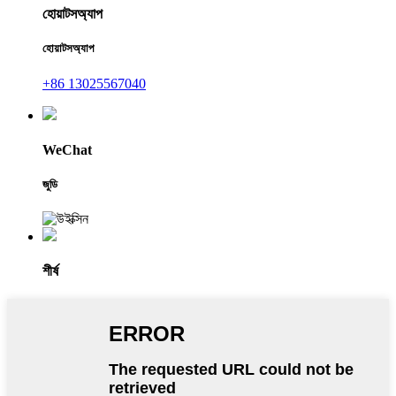
হোয়াটসঅ্যাপ
হোয়াটসঅ্যাপ
+86 13025567040
WeChat
জুডি
শীর্ষ