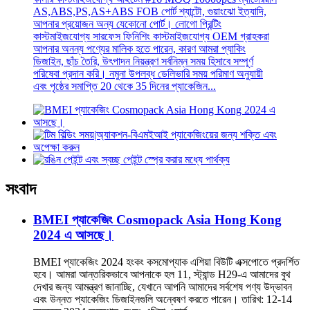
AS,ABS,PS,AS+ABS FOB পোর্ট শ্যান্টৌ, গুয়াংঝো ইত্যাদি,
আপনার প্রয়োজন অন্য যেকোনো পোর্ট। লোগো প্রিন্টিং
কাস্টমাইজযোগ্য সারফেস ফিনিশিং কাস্টমাইজযোগ্য OEM গ্রাহকরা
আপনার অনন্য পণ্যের মালিক হতে পারেন, কারণ আমরা প্যাকিং
ডিজাইন, ছাঁচ তৈরি, উৎপাদন নিয়ন্ত্রণ সর্বনিম্ন সময় হিসাবে সম্পূর্ণ
পরিষেবা প্রদান করি। নমুনা উপলব্ধ ডেলিভারি সময় পরিমাণ অনুযায়ী
এবং পৃষ্ঠের সমাপ্তি 20 থেকে 35 দিনের প্যাকেজিন...
সংবাদ
BMEI প্যাকেজিং Cosmopack Asia Hong Kong
2024 এ আসছে।
BMEI প্যাকেজিং 2024 হংকং কসমোপ্যাক এশিয়া বিউটি এক্সপোতে প্রদর্শিত
হবে। আমরা আন্তরিকভাবে আপনাকে হল 11, স্ট্যান্ড H29-এ আমাদের বুথ
দেখার জন্য আমন্ত্রণ জানাচ্ছি, যেখানে আপনি আমাদের সর্বশেষ পণ্য উদ্ভাবন
এবং উন্নত প্যাকেজিং ডিজাইনগুলি অন্বেষণ করতে পারেন। তারিখ: 12-14