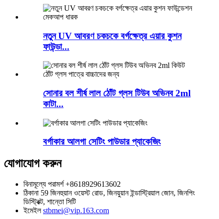
নতুন UV আবরণ চকচকে বর্গক্ষেত্র এয়ার কুশন
ফাউন্ডা...
সোনার বল শীর্ষ লাল ঠোঁট গ্লস টিউব অভিনব 2ml
কাটা...
বর্গাকার আলগা সেটিং পাউডার প্যাকেজিং
যোগাযোগ করুন
বিনামূল্যে পরামর্শ
+8618929613602
ঠিকানা
59 জিনহুয়ান ওয়েস্ট রোড, জিনয়ুয়ান ইন্ডাস্ট্রিয়াল জোন, জিনপিং
ডিস্ট্রিক্ট, শান্তো সিটি
ইমেইল
stbmei@vip.163.com