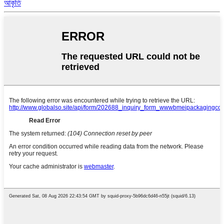
আকৃতি