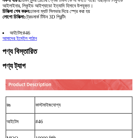
নকশা ধারণা:
এমন সুন্দর ঠোঁটের গ্লেজ টিউব কে না বলতে পারে? এছাড়াও লিকুইড
আইলাইনার, লিকুইড আইশ্যাডো ইত্যাদি হিসাবে উপযুক্ত।
চিকিত্সা শেষ করুন:
ঢাকনা ম্যাট সিলভার দিয়ে স্প্রে করা হয়
লোগো চিকিত্সা:
ট্রেডমার্ক টিউব 3D প্রিন্টিং
আইটেম:
#46
আমাদের ইমেইল পাঠান
পণ্য বিস্তারিত
পণ্য ট্যাগ
রঙ
কাস্টমাইজযোগ্য
আইটেম
#46