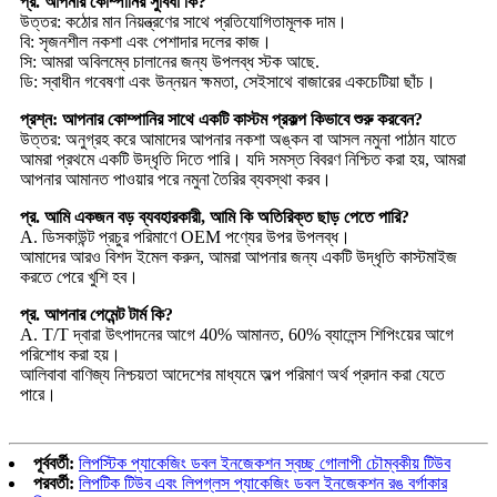
প্র. আপনার কোম্পানির সুবিধা কি?
উত্তর: কঠোর মান নিয়ন্ত্রণের সাথে প্রতিযোগিতামূলক দাম।
বি: সৃজনশীল নকশা এবং পেশাদার দলের কাজ।
সি: আমরা অবিলম্বে চালানের জন্য উপলব্ধ স্টক আছে.
ডি: স্বাধীন গবেষণা এবং উন্নয়ন ক্ষমতা, সেইসাথে বাজারের একচেটিয়া ছাঁচ।
প্রশ্ন: আপনার কোম্পানির সাথে একটি কাস্টম প্রকল্প কিভাবে শুরু করবেন?
উত্তর: অনুগ্রহ করে আমাদের আপনার নকশা অঙ্কন বা আসল নমুনা পাঠান যাতে
আমরা প্রথমে একটি উদ্ধৃতি দিতে পারি। যদি সমস্ত বিবরণ নিশ্চিত করা হয়, আমরা
আপনার আমানত পাওয়ার পরে নমুনা তৈরির ব্যবস্থা করব।
প্র. আমি একজন বড় ব্যবহারকারী, আমি কি অতিরিক্ত ছাড় পেতে পারি?
A. ডিসকাউন্ট প্রচুর পরিমাণে OEM পণ্যের উপর উপলব্ধ।
আমাদের আরও বিশদ ইমেল করুন, আমরা আপনার জন্য একটি উদ্ধৃতি কাস্টমাইজ
করতে পেরে খুশি হব।
প্র. আপনার পেমেন্ট টার্ম কি?
A. T/T দ্বারা উৎপাদনের আগে 40% আমানত, 60% ব্যালেন্স শিপিংয়ের আগে
পরিশোধ করা হয়।
আলিবাবা বাণিজ্য নিশ্চয়তা আদেশের মাধ্যমে অল্প পরিমাণ অর্থ প্রদান করা যেতে
পারে।
পূর্ববর্তী:
লিপস্টিক প্যাকেজিং ডবল ইনজেকশন স্বচ্ছ গোলাপী চৌম্বকীয় টিউব
পরবর্তী:
লিপটিক টিউব এবং লিপগ্লস প্যাকেজিং ডবল ইনজেকশন রঙ বর্গাকার