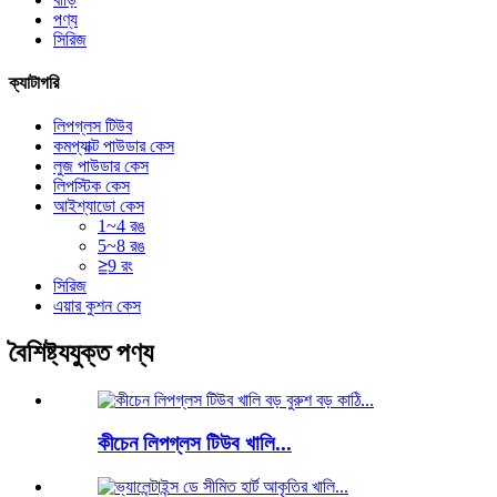
পণ্য
সিরিজ
ক্যাটাগরি
লিপগ্লস টিউব
কমপ্যাক্ট পাউডার কেস
লুজ পাউডার কেস
লিপস্টিক কেস
আইশ্যাডো কেস
1~4 রঙ
5~8 রঙ
≧9 রং
সিরিজ
এয়ার কুশন কেস
বৈশিষ্ট্যযুক্ত পণ্য
কীচেন লিপগ্লস টিউব খালি...