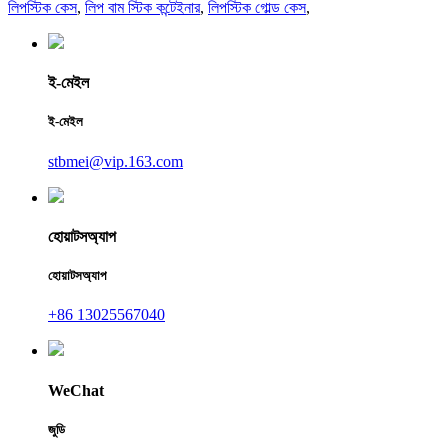
লিপস্টিক কেস
,
লিপ বাম স্টিক কন্টেইনার
,
লিপস্টিক গোল্ড কেস
,
ই-মেইল
ই-মেইল
stbmei@vip.163.com
হোয়াটসঅ্যাপ
হোয়াটসঅ্যাপ
+86 13025567040
WeChat
জুডি