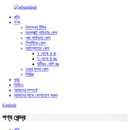
বাড়ি
পণ্য
লিপগ্লস টিউব
কমপ্যাক্ট পাউডার কেস
লুজ পাউডার কেস
লিপস্টিক কেস
আইশ্যাডো কেস
1 থেকে 4 রং
5 থেকে 8 রঙ
9টিরও বেশি রঙ
এয়ার কুশন কেস
সিরিজ
খবর
ভিডিও
আমাদের সম্পর্কে
আমাদের সাথে যোগাযোগ করুন
English
পণ্য কেন্দ্র
বাড়ি